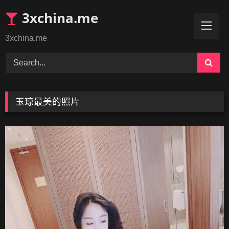
Skip
3xchina.me
to
content
3xchina.me
玉琼最美的照片