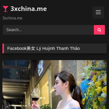
Skip
3xchina.me
to
content
3xchina.me
Facebook美女 Lý Huỳnh Thanh Thảo